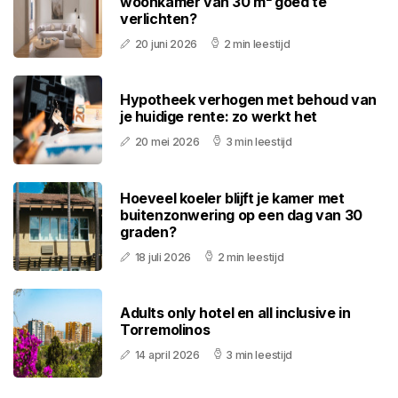
woonkamer van 30 m² goed te
verlichten?
20 juni 2026
2 min leestijd
Hypotheek verhogen met behoud van
je huidige rente: zo werkt het
20 mei 2026
3 min leestijd
Hoeveel koeler blijft je kamer met
buitenzonwering op een dag van 30
graden?
18 juli 2026
2 min leestijd
Adults only hotel en all inclusive in
Torremolinos
14 april 2026
3 min leestijd