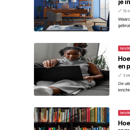
je i
13 
Waarom
gebrui
Inrich
Hoe 
en p
3 o
De ui
inrich
Inrich
Hoe 