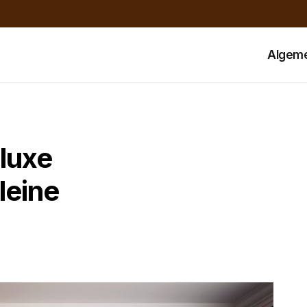
Algem
 luxe
kleine