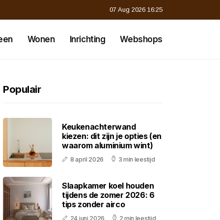
07 Aug 2026 16:25
een
Wonen
Inrichting
Webshops
Populair
Keukenachterwand
kiezen: dit zijn je opties (en
waarom aluminium wint)
8 april 2026
3 min leestijd
Slaapkamer koel houden
tijdens de zomer 2026: 6
tips zonder airco
24 juni 2026
2 min leestijd