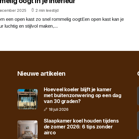
elig oogt in je interieur
december 2025
2 min leestijd
m een open kast zo snel rommelig oogtEen open kast kan je
ur luchtig en stijlvol maken,...
Nieuwe artikelen
Hoeveel koeler blijft je kamer
met buitenzonwering op een dag
van 30 graden?
18 juli 2026
Slaapkamer koel houden tijdens
de zomer 2026: 6 tips zonder
airco