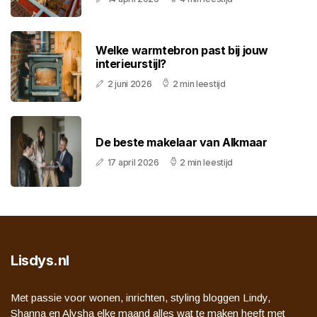
Welke warmtebron past bij jouw
interieurstijl?
2 juni 2026
2 min leestijd
De beste makelaar van Alkmaar
17 april 2026
2 min leestijd
Lisdys.nl
Met passie voor wonen, inrichten, styling bloggen Lindy,
Shanna en Alysha elke maand alles wat te maken heeft met