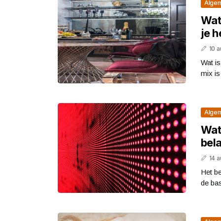
Alge
Wat 
je h
10 
Wat is
mix is
Alge
Wat 
bela
14 
Het be
de bas