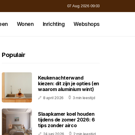
07 Aug 2026 09:03
een
Wonen
Inrichting
Webshops
Populair
Keukenachterwand
kiezen: dit zijn je opties (en
waarom aluminium wint)
8 april 2026
3 min leestijd
Slaapkamer koel houden
tijdens de zomer 2026: 6
tips zonder airco
24 juni 2026
2 min leestijd