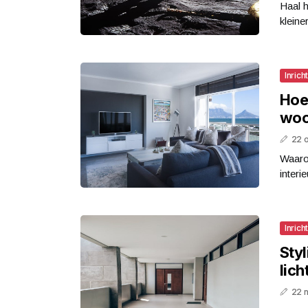
Haal 
kleine
Inrich
Hoe
woon
22 
Waaro
interi
Inrich
Styl
lich
22 