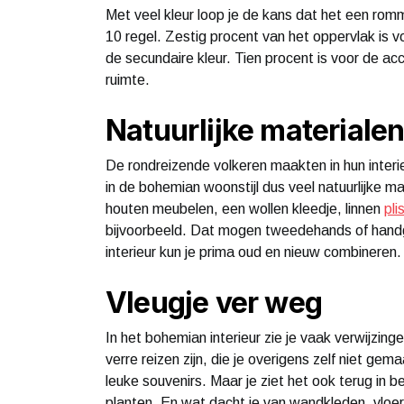
Met veel kleur loop je de kans dat het een ro
10 regel. Zestig procent van het oppervlak is vo
de secundaire kleur. Tien procent is voor de ac
ruimte.
Natuurlijke materiale
De rondreizende volkeren maakten in hun inter
in de bohemian woonstijl dus veel natuurlijke mat
houten meubelen, een wollen kleedje, linnen
pli
bijvoorbeeld. Dat mogen tweedehands of handge
interieur kun je prima oud en nieuw combineren
Vleugje ver weg
In het bohemian interieur zie je vaak verwijzin
verre reizen zijn, die je overigens zelf niet gem
leuke souvenirs. Maar je ziet het ook terug in 
planten. En wat dacht je van wandkleden, vloer