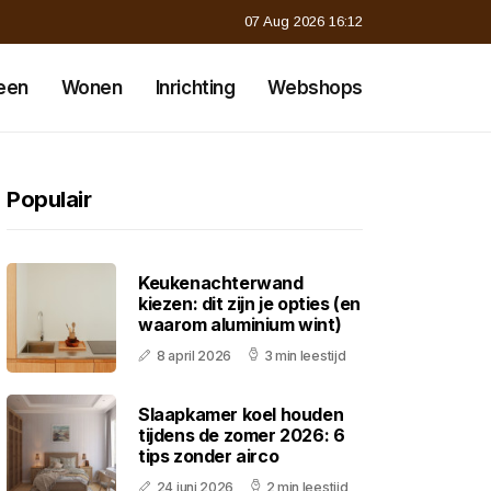
07 Aug 2026 16:12
een
Wonen
Inrichting
Webshops
Populair
Keukenachterwand
kiezen: dit zijn je opties (en
waarom aluminium wint)
8 april 2026
3 min leestijd
Slaapkamer koel houden
tijdens de zomer 2026: 6
tips zonder airco
24 juni 2026
2 min leestijd