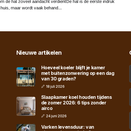
 de hal zoveel aandacht verdientDe hal is de eerste indruk
 huis, maar wordt vaak behand...
Nieuwe artikelen
Hoeveel koeler blijft je kamer
met buitenzonwering op een dag
van 30 graden?
18 juli 2026
Slaapkamer koel houden tijdens
de zomer 2026: 6 tips zonder
airco
24 juni 2026
Varken levensduur: van