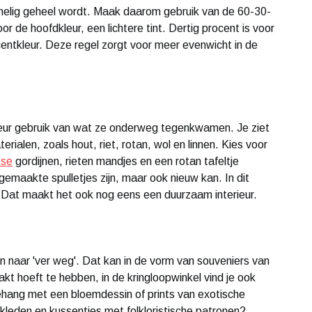
mmelig geheel wordt. Maak daarom gebruik van de 60-30-
or de hoofdkleur, een lichtere tint. Dertig procent is voor
centkleur. Deze regel zorgt voor meer evenwicht in de
n
ieur gebruik van wat ze onderweg tegenkwamen. Je ziet
erialen, zoals hout, riet, rotan, wol en linnen. Kies voor
sse
gordijnen, rieten mandjes en een rotan tafeltje
maakte spulletjes zijn, maar ook nieuw kan. In dit
. Dat maakt het ook nog eens een duurzaam interieur.
gen naar 'ver weg'. Dat kan in de vorm van souveniers van
aakt hoeft te hebben, in de kringloopwinkel vind je ook
behang met een bloemdessin of prints van exotische
kleden en kussentjes met folkloristische patronen?