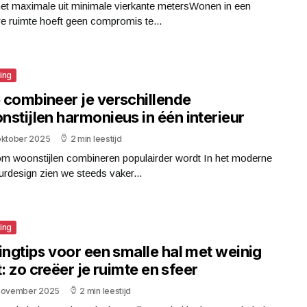
het maximale uit minimale vierkante metersWonen in een
re ruimte hoeft geen compromis te...
ting
 combineer je verschillende
stijlen harmonieus in één interieur
oktober 2025
2 min leestijd
m woonstijlen combineren populairder wordt In het moderne
eurdesign zien we steeds vaker...
ting
ingtips voor een smalle hal met weinig
t: zo creëer je ruimte en sfeer
november 2025
2 min leestijd