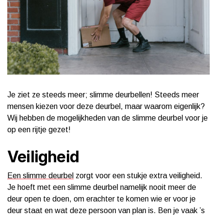
Je ziet ze steeds meer; slimme deurbellen! Steeds meer
mensen kiezen voor deze deurbel, maar waarom eigenlijk?
Wij hebben de mogelijkheden van de slimme deurbel voor je
op een rijtje gezet!
Veiligheid
Een slimme deurbel
zorgt voor een stukje extra veiligheid.
Je hoeft met een slimme deurbel namelijk nooit meer de
deur open te doen, om erachter te komen wie er voor je
deur staat en wat deze persoon van plan is. Ben je vaak ’s