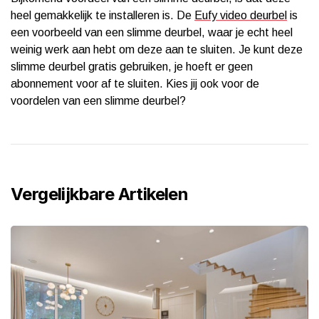
heel gemakkelijk te installeren is. De
Eufy video deurbel
is
een voorbeeld van een slimme deurbel, waar je echt heel
weinig werk aan hebt om deze aan te sluiten. Je kunt deze
slimme deurbel gratis gebruiken, je hoeft er geen
abonnement voor af te sluiten. Kies jij ook voor de
voordelen van een slimme deurbel?
Vergelijkbare Artikelen