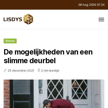
08 Aug 2026 07:34
Wonen
De mogelijkheden van een
slimme deurbel
25 december 2021
2 min leestijd