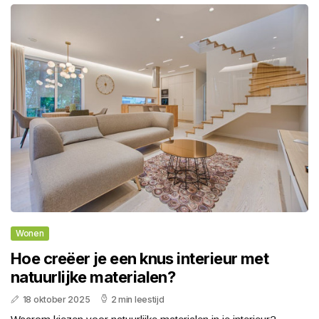
Wonen
Hoe creëer je een knus interieur met
natuurlijke materialen?
18 oktober 2025
2 min leestijd