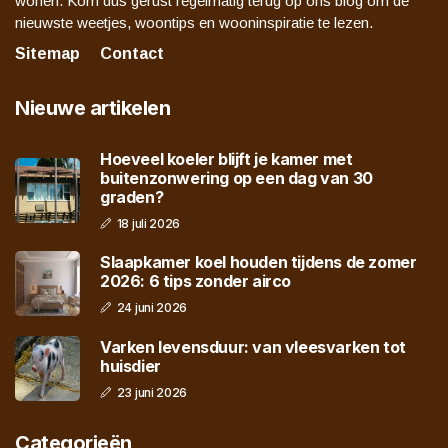
wonen. Kom dus gerust regelmatig terug op ons blog om de
nieuwste weetjes, woontips en wooninspiratie te lezen.
Sitemap
Contact
Nieuwe artikelen
Hoeveel koeler blijft je kamer met
buitenzonwering op een dag van 30
graden?
18 juli 2026
Slaapkamer koel houden tijdens de zomer
2026: 6 tips zonder airco
24 juni 2026
Varken levensduur: van vleesvarken tot
huisdier
23 juni 2026
Categorieën