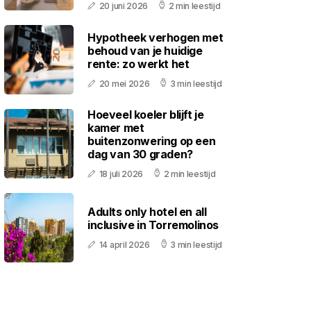
20 juni 2026
2 min leestijd
Hypotheek verhogen met
behoud van je huidige
rente: zo werkt het
20 mei 2026
3 min leestijd
Hoeveel koeler blijft je
kamer met
buitenzonwering op een
dag van 30 graden?
18 juli 2026
2 min leestijd
Adults only hotel en all
inclusive in Torremolinos
14 april 2026
3 min leestijd