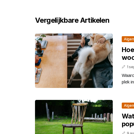
Vergelijkbare Artikelen
Alge
Hoe 
woo
1 s
Waaro
plek i
Alge
Wat 
popu
9 a