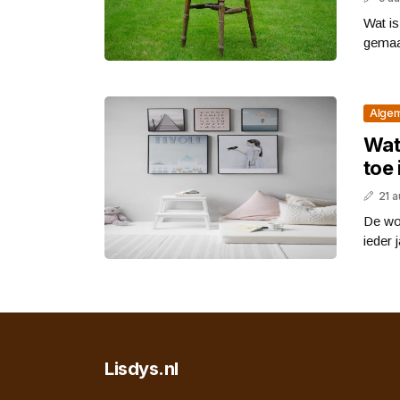
Wat is
gemaak
Alge
Wat
toe 
21 
De wo
ieder 
Lisdys.nl