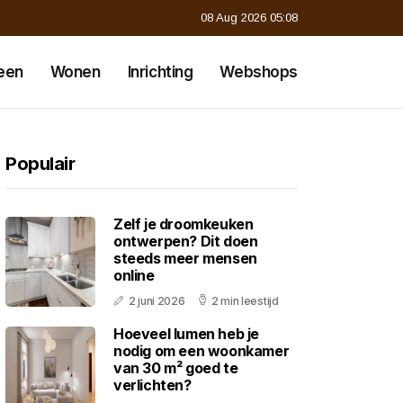
08 Aug 2026 05:08
een
Wonen
Inrichting
Webshops
Populair
Zelf je droomkeuken
ontwerpen? Dit doen
steeds meer mensen
online
2 juni 2026
2 min leestijd
Hoeveel lumen heb je
nodig om een woonkamer
van 30 m² goed te
verlichten?