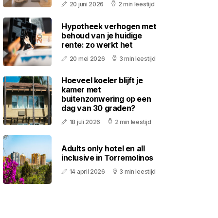
20 juni 2026
2 min leestijd
Hypotheek verhogen met
behoud van je huidige
rente: zo werkt het
20 mei 2026
3 min leestijd
Hoeveel koeler blijft je
kamer met
buitenzonwering op een
dag van 30 graden?
18 juli 2026
2 min leestijd
Adults only hotel en all
inclusive in Torremolinos
14 april 2026
3 min leestijd