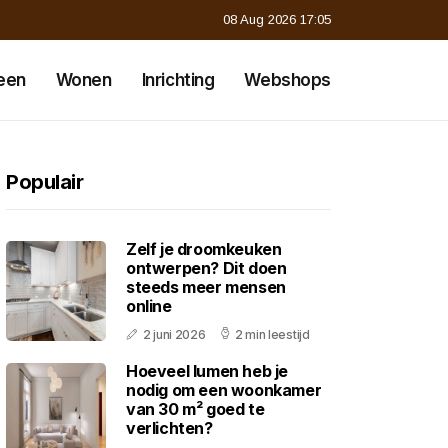
08 Aug 2026 17:05
een
Wonen
Inrichting
Webshops
Populair
Zelf je droomkeuken
ontwerpen? Dit doen
steeds meer mensen
online
2 juni 2026
2 min leestijd
Hoeveel lumen heb je
nodig om een woonkamer
van 30 m² goed te
verlichten?