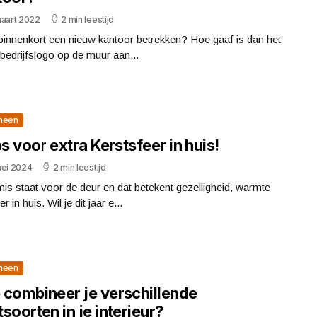
maart 2022
2 min leestijd
binnenkort een nieuw kantoor betrekken? Hoe gaaf is dan het
bedrijfslogo op de muur aan...
meen
ps voor extra Kerstsfeer in huis!
mei 2024
2 min leestijd
is staat voor de deur en dat betekent gezelligheid, warmte
r in huis. Wil je dit jaar e...
meen
 combineer je verschillende
soorten in je interieur?