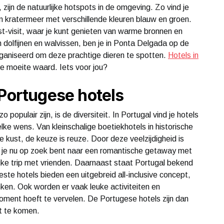
ijn de natuurlijke hotspots in de omgeving. Zo vind je
n kratermeer met verschillende kleuren blauw en groen.
t-visit, waar je kunt genieten van warme bronnen en
 dolfijnen en walvissen, ben je in Ponta Delgada op de
organiseerd om deze prachtige dieren te spotten.
Hotels in
de moeite waard. Iets voor jou?
 Portugese hotels
pulair zijn, is de diversiteit. In Portugal vind je hotels
lke wens. Van kleinschalige boetiekhotels in historische
e kust, de keuze is reuze. Door deze veelzijdigheid is
 of je nu op zoek bent naar een romantische getaway met
ijke trip met vrienden. Daarnaast staat Portugal bekend
este hotels bieden een uitgebreid all-inclusive concept,
inken. Ook worden er vaak leuke activiteiten en
ment hoeft te vervelen. De Portugese hotels zijn dan
t te komen.