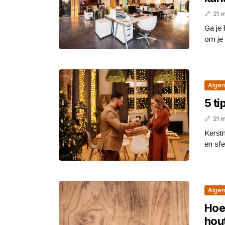
21 
Ga je 
om je 
Alge
5 ti
21 
Kerstm
en sfee
Alge
Hoe
hout