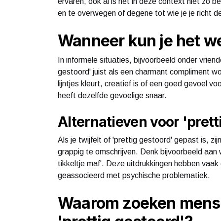
ervaren, ook al is het in deze context niet zo b
en te overwegen of degene tot wie je je richt d
Wanneer kun je het w
In informele situaties, bijvoorbeeld onder vrien
gestoord' juist als een charmant compliment w
lijntjes kleurt, creatief is of een goed gevoel vo
heeft dezelfde gevoelige snaar.
Alternatieven voor 'prett
Als je twijfelt of 'prettig gestoord' gepast is,
grappig te omschrijven. Denk bijvoorbeeld aan woo
tikkeltje maf'. Deze uitdrukkingen hebben va
geassocieerd met psychische problematiek.
Waarom zoeken mense