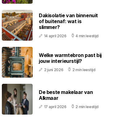
Dakisolatie van binnenuit
of buitenaf: wat is
slimmer?
14 april 2026
4 min leestijd
Welke warmtebron past bij
jouw interieurstijl?
2 juni 2026
2 min leestijd
De beste makelaar van
Alkmaar
17 april 2026
2 min leestijd