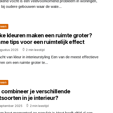
kkend vocht is een veelvoorkomend probleem in woningen,
 bij oudere gebouwen waar de wate...
meen
ke kleuren maken een ruimte groter?
me tips voor een ruimtelijk effect
augustus 2025
2 min leestijd
cht van kleur in interieurstyling Een van de meest effectieve
en om een ruimte groter te...
meen
 combineer je verschillende
soorten in je interieur?
september 2025
2 min leestijd
 hout momenteel zo populair is Hout heeft altijd al een