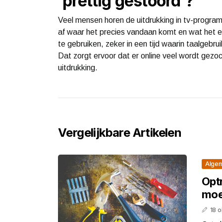
'prettig gestoord'?
Veel mensen horen de uitdrukking in tv-programm
af waar het precies vandaan komt en wat het ec
te gebruiken, zeker in een tijd waarin taalgebru
Dat zorgt ervoor dat er online veel wordt gez
uitdrukking.
Vergelijkbare Artikelen
Alge
Opt
moe
18 