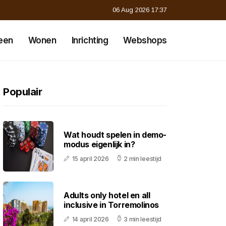
06 Aug 2026 17:37
een
Wonen
Inrichting
Webshops
Populair
Wat houdt spelen in demo-
modus eigenlijk in?
15 april 2026
2 min leestijd
Adults only hotel en all
inclusive in Torremolinos
14 april 2026
3 min leestijd