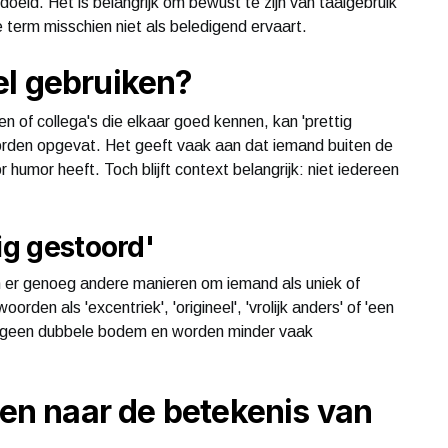
edoeld. Het is belangrijk om bewust te zijn van taalgebruik
e term misschien niet als beledigend ervaart.
el gebruiken?
den of collega's die elkaar goed kennen, kan 'prettig
orden opgevat. Het geeft vaak aan dat iemand buiten de
or humor heeft. Toch blijft context belangrijk: niet iedereen
ig gestoord'
 zijn er genoeg andere manieren om iemand als uniek of
rden als 'excentriek', 'origineel', 'vrolijk anders' of 'een
ak geen dubbele bodem en worden minder vaak
n naar de betekenis van