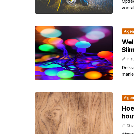
Optre
vooral
Alge
Wel
Slim
11 
De kra
manier
Alge
Hoe
hout
13 
Waarom