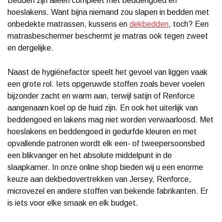
Bedden zijn alleen compleet met beddengoed en
hoeslakens. Want bijna niemand zou slapen in bedden met
onbedekte matrassen, kussens en
dekbedden
, toch? Een
matrasbeschermer beschermt je matras ook tegen zweet
en dergelijke.
Naast de hygiënefactor speelt het gevoel van liggen vaak
een grote rol. Iets opgeruwde stoffen zoals bever voelen
bijzonder zacht en warm aan, terwijl satijn of Renforce
aangenaam koel op de huid zijn. En ook het uiterlijk van
beddengoed en lakens mag niet worden verwaarloosd. Met
hoeslakens en beddengoed in gedurfde kleuren en met
opvallende patronen wordt elk een- of tweepersoonsbed
een blikvanger en het absolute middelpunt in de
slaapkamer. In onze online shop bieden wij u een enorme
keuze aan dekbedovertrekken van Jersey, Renforce,
microvezel en andere stoffen van bekende fabrikanten. Er
is iets voor elke smaak en elk budget.