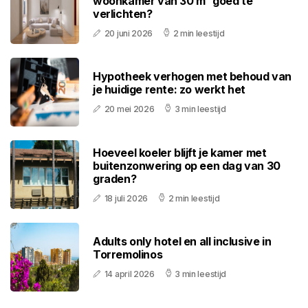
woonkamer van 30 m² goed te
verlichten?
20 juni 2026
2 min leestijd
Hypotheek verhogen met behoud van
je huidige rente: zo werkt het
20 mei 2026
3 min leestijd
Hoeveel koeler blijft je kamer met
buitenzonwering op een dag van 30
graden?
18 juli 2026
2 min leestijd
Adults only hotel en all inclusive in
Torremolinos
14 april 2026
3 min leestijd