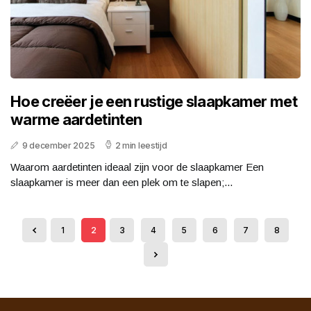
Hoe creëer je een rustige slaapkamer met
warme aardetinten
9 december 2025
2 min leestijd
Waarom aardetinten ideaal zijn voor de slaapkamer Een
slaapkamer is meer dan een plek om te slapen;...
1
2
3
4
5
6
7
8