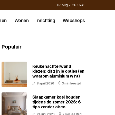
07 Aug 2026 16:41
een
Wonen
Inrichting
Webshops
Populair
Keukenachterwand
kiezen: dit zijn je opties (en
waarom aluminium wint)
8 april 2026
3 min leestijd
Slaapkamer koel houden
tijdens de zomer 2026: 6
tips zonder airco
24 juni 2026
2 min leestijd