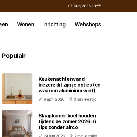
07 Aug 2026 13:55
een
Wonen
Inrichting
Webshops
Populair
Keukenachterwand
kiezen: dit zijn je opties (en
waarom aluminium wint)
8 april 2026
3 min leestijd
Slaapkamer koel houden
tijdens de zomer 2026: 6
tips zonder airco
24 juni 2026
2 min leestijd