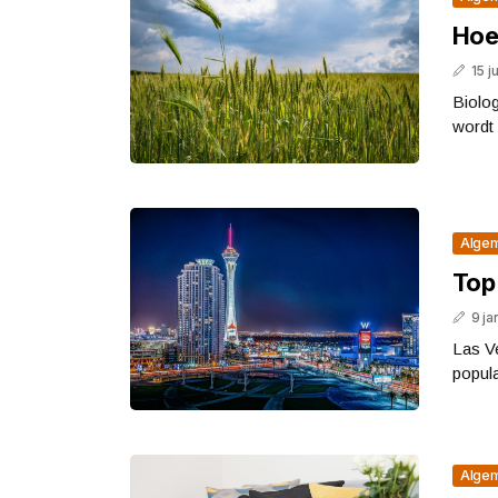
Hoe
15 j
Biolog
wordt 
Alge
Top
9 ja
Las Ve
popul
Alge