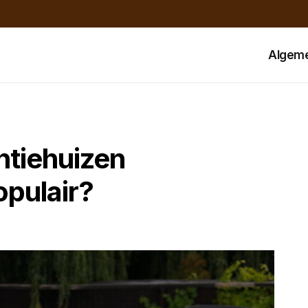
Algem
ntiehuizen
opulair?