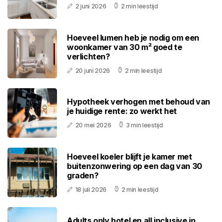
2 juni 2026
2 min leestijd
Hoeveel lumen heb je nodig om een
woonkamer van 30 m² goed te
verlichten?
20 juni 2026
2 min leestijd
Hypotheek verhogen met behoud van
je huidige rente: zo werkt het
20 mei 2026
3 min leestijd
Hoeveel koeler blijft je kamer met
buitenzonwering op een dag van 30
graden?
18 juli 2026
2 min leestijd
Adults only hotel en all inclusive in