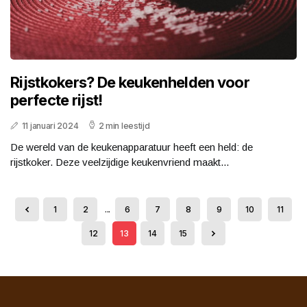
Rijstkokers? De keukenhelden voor
perfecte rijst!
11 januari 2024
2 min leestijd
De wereld van de keukenapparatuur heeft een held: de
rijstkoker. Deze veelzijdige keukenvriend maakt...
1
2
...
6
7
8
9
10
11
12
13
14
15